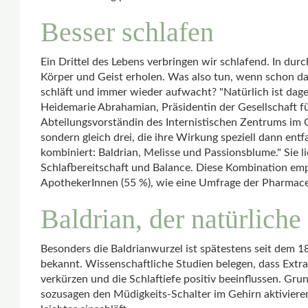
Besser schlafen
Ein Drittel des Lebens verbringen wir schlafend. In durc
Körper und Geist erholen. Was also tun, wenn schon das
schläft und immer wieder aufwacht? "Natürlich ist dag
Heidemarie Abrahamian, Präsidentin der Gesellschaft 
Abteilungsvorständin des Internistischen Zentrums im 
sondern gleich drei, die ihre Wirkung speziell dann ent
kombiniert: Baldrian, Melisse und Passionsblume." Sie l
Schlafbereitschaft und Balance. Diese Kombination emp
ApothekerInnen (55 %), wie eine Umfrage der Pharmaceu
Baldrian, der natürlich
Besonders die Baldrianwurzel ist spätestens seit dem 1
bekannt. Wissenschaftliche Studien belegen, dass Extra
verkürzen und die Schlaftiefe positiv beeinflussen. Grun
sozusagen den Müdigkeits-Schalter im Gehirn aktiviere