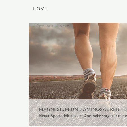
HOME
FRAUEN BEVORZUGEN PFLANZLICHE 
MAGNESIUM UND AMINOSÄUREN: ESS
Isoflavone – sichere Unterstützung gegen Hitzewal
Präparate...
Neuer Sportdrink aus der Apotheke sorgt für mehr 