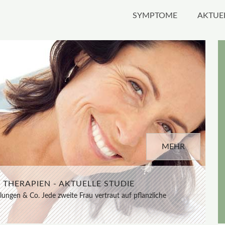
SYMPTOME
AKTUE
MEHR
MEHR
THERAPIEN - AKTUELLE STUDIE
ENTIELL FÜR ERFOLG IM SPORT
lungen & Co. Jede zweite Frau vertraut auf pflanzliche
Muskelkraft, Ausdauer und schnelle Regeneration ...