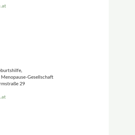
.at
burtshilfe,
r Menopause-Gesellschaft
rmstraße 29
.at