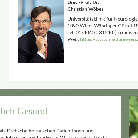
Univ.-Prof. Dr.
Christian Wöber
Universitätsklinik für Neurologi
1090 Wien, Währinger Gürtel 1
Tel. 01/40400-31240 (Terminver
Web:
https://www.meduniwien.a
rlich Gesund
h als Drehscheibe zwischen PatientInnen und
len Interessierten fundiertes Wissen sowie aktuelle