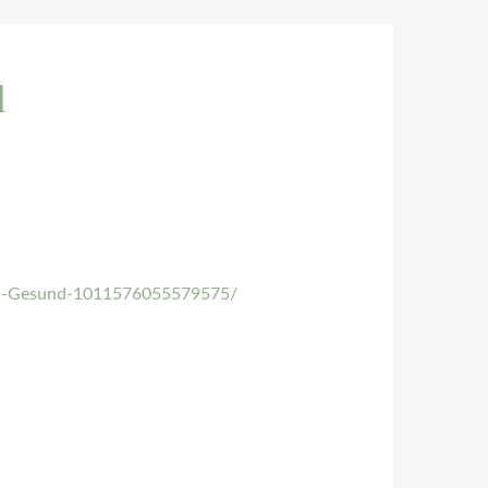
d
ch-Gesund-1011576055579575/