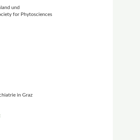
hland und
ociety for Phytosciences
hiatrie in Graz
t