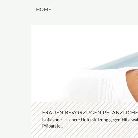
HOME
FRAUEN BEVORZUGEN PFLANZLICHE 
MAGNESIUM UND AMINOSÄUREN: ESS
Isoflavone – sichere Unterstützung gegen Hitzewal
Präparate...
Neuer Sportdrink aus der Apotheke sorgt für mehr 