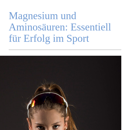
Magnesium und
Aminosäuren: Essentiell
für Erfolg im Sport