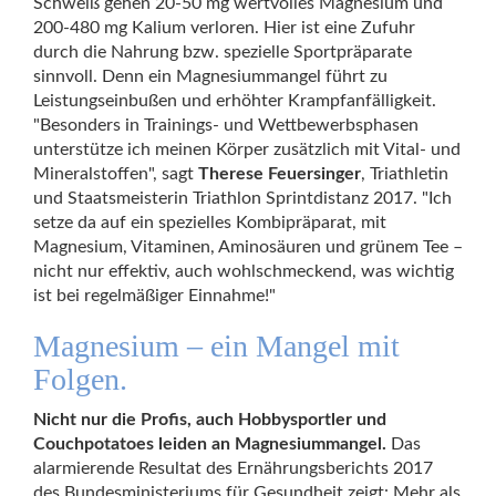
Schweiß gehen 20-50 mg wertvolles Magnesium und
200-480 mg Kalium verloren. Hier ist eine Zufuhr
durch die Nahrung bzw. spezielle Sportpräparate
sinnvoll. Denn ein Magnesiummangel führt zu
Leistungseinbußen und erhöhter Krampfanfälligkeit.
"Besonders in Trainings- und Wettbewerbsphasen
unterstütze ich meinen Körper zusätzlich mit Vital- und
Mineralstoffen", sagt
Therese Feuersinger
, Triathletin
und Staatsmeisterin Triathlon Sprintdistanz 2017. "Ich
setze da auf ein spezielles Kombipräparat, mit
Magnesium, Vitaminen, Aminosäuren und grünem Tee –
nicht nur effektiv, auch wohlschmeckend, was wichtig
ist bei regelmäßiger Einnahme!"
Magnesium – ein Mangel mit
Folgen.
Nicht nur die Profis, auch Hobbysportler und
Couchpotatoes leiden an Magnesiummangel.
Das
alarmierende Resultat des Ernährungsberichts 2017
des Bundesministeriums für Gesundheit zeigt: Mehr als