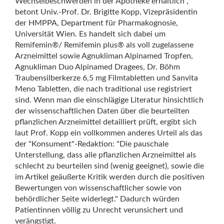
Wechselbeschwerden in der Apotheke erhältlich",
betont Univ.-Prof. Dr. Brigitte Kopp, Vizepräsidentin
der HMPPA, Department für Pharmakognosie,
Universität Wien. Es handelt sich dabei um
Remifemin®/ Remifemin plus® als voll zugelassene
Arzneimittel sowie Agnukliman Alpinamed Tropfen,
Agnukliman Duo Alpinamed Dragees, Dr. Böhm
Traubensilberkerze 6,5 mg Filmtabletten und Sanvita
Meno Tabletten, die nach traditional use registriert
sind. Wenn man die einschlägige Literatur hinsichtlich
der wissenschaftlichen Daten über die beurteilten
pflanzlichen Arzneimittel detailliert prüft, ergibt sich
laut Prof. Kopp ein vollkommen anderes Urteil als das
der "Konsument"-Redaktion: "Die pauschale
Unterstellung, dass alle pflanzlichen Arzneimittel als
schlecht zu beurteilen sind (wenig geeignet), sowie die
im Artikel geäußerte Kritik werden durch die positiven
Bewertungen von wissenschaftlicher sowie von
behördlicher Seite widerlegt." Dadurch würden
Patientinnen völlig zu Unrecht verunsichert und
verängstigt.