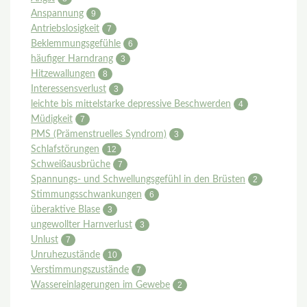
Anspannung
9
Antriebslosigkeit
7
Beklemmungsgefühle
6
häufiger Harndrang
3
Hitzewallungen
8
Interessensverlust
3
leichte bis mittelstarke depressive Beschwerden
4
Müdigkeit
7
PMS (Prämenstruelles Syndrom)
3
Schlafstörungen
12
Schweißausbrüche
7
Spannungs- und Schwellungsgefühl in den Brüsten
2
Stimmungsschwankungen
6
überaktive Blase
3
ungewollter Harnverlust
3
Unlust
7
Unruhezustände
10
Verstimmungszustände
7
Wassereinlagerungen im Gewebe
2