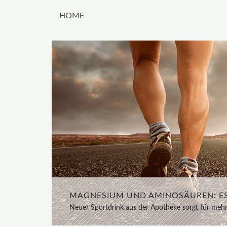
HOME
FRAUEN BEVORZUGEN PFLANZLICHE 
MAGNESIUM UND AMINOSÄUREN: ESS
Isoflavone – sichere Unterstützung gegen Hitzewal
Neuer Sportdrink aus der Apotheke sorgt für mehr 
Präparate...