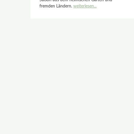
Saison aus dem heimischen Garten und
fremden Ländern.
weiterlesen...