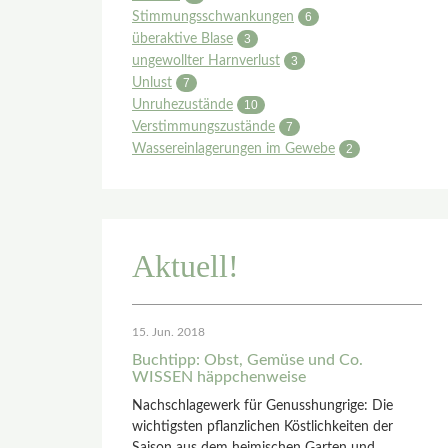
Stimmungsschwankungen
6
überaktive Blase
3
ungewollter Harnverlust
3
Unlust
7
Unruhezustände
10
Verstimmungszustände
7
Wassereinlagerungen im Gewebe
2
Aktuell!
15. Jun. 2018
Buchtipp: Obst, Gemüse und Co.
WISSEN häppchenweise
Nachschlagewerk für Genusshungrige: Die
wichtigsten pflanzlichen Köstlichkeiten der