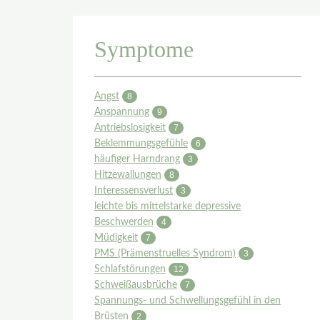
Symptome
Angst
8
Anspannung
9
Antriebslosigkeit
7
Beklemmungsgefühle
6
häufiger Harndrang
3
Hitzewallungen
8
Interessensverlust
3
leichte bis mittelstarke depressive
Beschwerden
4
Müdigkeit
7
PMS (Prämenstruelles Syndrom)
3
Schlafstörungen
12
Schweißausbrüche
7
Spannungs- und Schwellungsgefühl in den
Brüsten
2